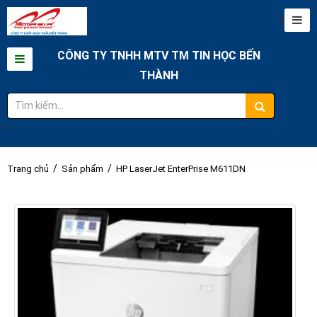
0
CÔNG TY TNHH MTV TM TIN HỌC BẾN
THÀNH
-->
/
/
Trang chủ
Sản phẩm
HP LaserJet EnterPrise M611DN