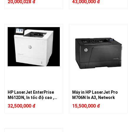
20,000,028 đ
43,000,000 đ
HP LaserJet EnterPrise
Máy in HP LaserJet Pro
M612DN, In tốc độ cao ,
M706N In A3, Network
Duplex, Network
32,500,000 đ
15,500,000 đ