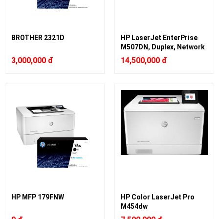
BROTHER 2321D
HP LaserJet EnterPrise
M507DN, Duplex, Network
3,000,000 đ
14,500,000 đ
HP MFP 179FNW
HP Color LaserJet Pro
M454dw