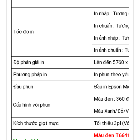
In nháp : Tương đươn
In chuẩn : Tương đươ
Tốc độ in
In ảnh nháp : Tương 
In ảnh chuẩn : Tương
Độ phân giải in
Lên đến 5760 x 1440
Phương pháp in
In phun theo yêu cầu 
Đầu phun
Đầu in Epson Micro P
Màu đen : 360 đầu
Cấu hình vòi phun
Màu Xanh/Đỏ/Vàng :
Kích thước giọt mực
Tối thiểu 3pl (Với cô
Màu đen T6641 :
2 