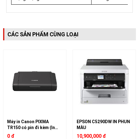
CÁC SẢN PHẨM CÙNG LOẠI
Máy in Canon PIXMA
EPSON C5290DW IN PHUN
TR150 có pin đi kèm (In
MÀU
phun màu)
0 đ
10,900,000 đ