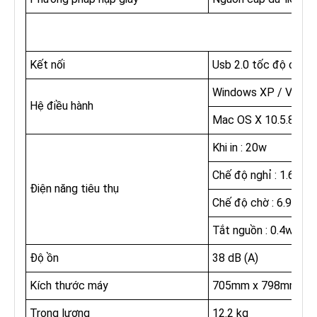
Kết nối
Usb 2.0 tốc độ cao
Windows XP / Vista /
Hệ điều hành
Mac OS X 10.5.8 trở 
Khi in : 20w
Chế độ nghỉ : 1.6w
Điện năng tiêu thụ
Chế độ chờ : 6.9w
Tắt nguồn : 0.4w
Độ ồn
38 dB (A)
Kích thước máy
705‎mm x 798mm x 
Trọng lượng
12.2 kg