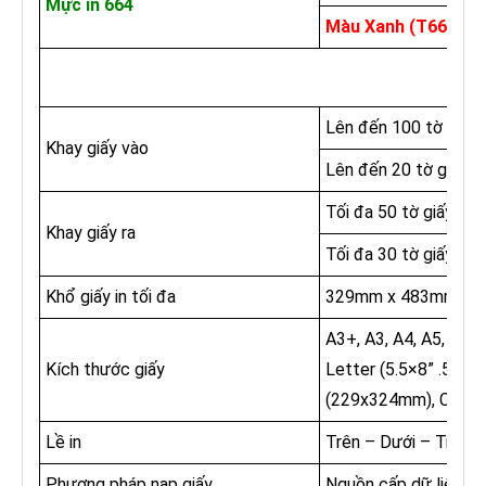
Mực in 664
Màu Xanh (T6642)/Đ
Lên đến 100 tờ A4 t
Khay giấy vào
Lên đến 20 tờ giấy i
Tối đa 50 tờ giấy A4
Khay giấy ra
Tối đa 30 tờ giấy in 
Khổ giấy in tối đa
329mm x 483mm
A3+, A3, A4, A5, A6, 
Kích thước giấy
Letter (5.5×8” .5 “)
(229x324mm), C6 (
Lề in
Trên – Dưới – Trái –
Phương pháp nạp giấy
Nguồn cấp dữ liệu m